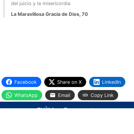
del juicio y la misericordia
La Maravillosa Gracia de Dios, 70
Facebook
Share on X
LinkedIn
WhatsApp
Email
Copy Link
El Último Remanente
INICIO
BLOG
VÍDEOS
BIBLIOTECA
IGLESIA VIRTUAL
CONTACTO