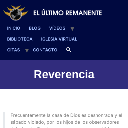
INICIO
BLOG
VÍDEOS
BIBLIOTECA
IGLESIA VIRTUAL
CITAS
CONTACTO
Reverencia
Frecuentemente la casa de Dios es deshonrada y el
sábado violado, por los hijos de los observadores