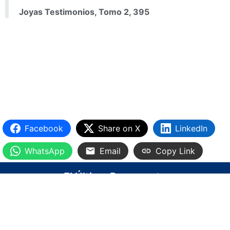
Joyas Testimonios, Tomo 2, 395
Facebook
Share on X
LinkedIn
WhatsApp
Email
Copy Link
El Último Remanente
INICIO
BLOG
VÍDEOS
BIBLIOTECA
IGLESIA VIRTUAL
CONTACTO
Todos los derechos reservados